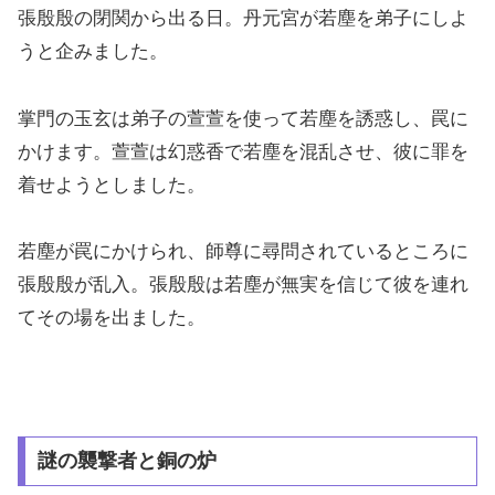
張殷殷の閉関から出る日。丹元宮が若塵を弟子にしよ
うと企みました。
掌門の玉玄は弟子の萱萱を使って若塵を誘惑し、罠に
かけます。萱萱は幻惑香で若塵を混乱させ、彼に罪を
着せようとしました。
若塵が罠にかけられ、師尊に尋問されているところに
張殷殷が乱入。張殷殷は若塵が無実を信じて彼を連れ
てその場を出ました。
謎の襲撃者と銅の炉