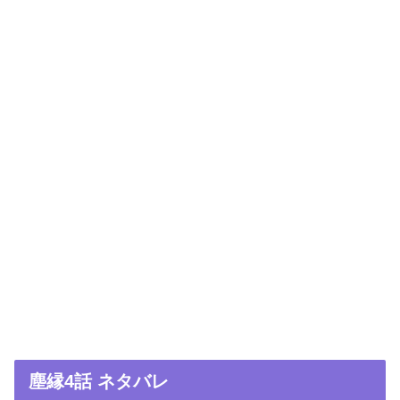
塵縁4話 ネタバレ