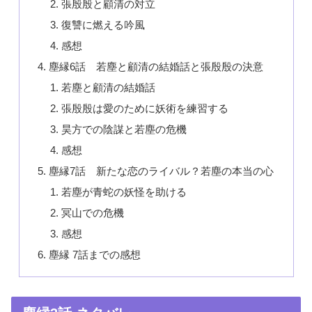
張殷殷と顧清の対立
復讐に燃える吟風
感想
塵縁6話 若塵と顧清の結婚話と張殷殷の決意
若塵と顧清の結婚話
張殷殷は愛のために妖術を練習する
昊方での陰謀と若塵の危機
感想
塵縁7話 新たな恋のライバル？若塵の本当の心
若塵が青蛇の妖怪を助ける
冥山での危機
感想
塵縁 7話までの感想