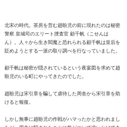
北宋の時代。茶房を営む趙盼児の前に現れたのは秘密
警察 皇城司のエリート捜査官 顧千帆（こせんは
ん）。人々から生き閻魔と恐れられる顧千帆は皇后を
貶めようとする一派の取り調べを行なっていました。
顧千帆は秘密が隠されているという夜宴図を求めて趙
盼児のいる町にやってきたのでした。
趙盼児は宋引章を騙して虐待した周舎から宋引章を助
けると報復。
しかし無事に趙盼児の作戦がハマったかと思われまし