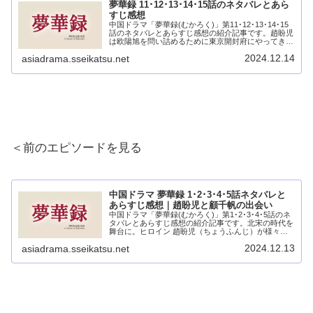
夢華録 11･12･13･14･15話のネタバレとあら
すじ感想
中国ドラマ「夢華録(むかろく)」第11･12･13･14･15
話のネタバレとあらすじ感想の紹介記事です。趙盼児
は欧陽旭を問い詰めるために東京開封府にやってきま
した。孫三娘と宋引章も一緒です。欧陽旭は重臣 高
2024.12.14
asiadrama.sseikatsu.net
鷂の娘・との結婚が決まっていました...
＜前のエピソードを見る
中国ドラマ 夢華録 1･2･3･4･5話ネタバレと
あらすじ感想｜趙盼児と顧千帆の出会い
中国ドラマ「夢華録(むかろく)」第1･2･3･4･5話のネ
タバレとあらすじ感想の紹介記事です。北宋の時代を
舞台に。ヒロイン 趙盼児（ちょうふんじ）が様々な
過去をもつ仲間とともに茶房を営み自立した女性を目
2024.12.13
asiadrama.sseikatsu.net
指す時代劇。茶房を営む趙盼児の前に現れ...