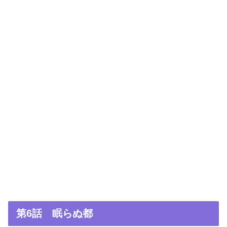
第6話 眠らぬ都