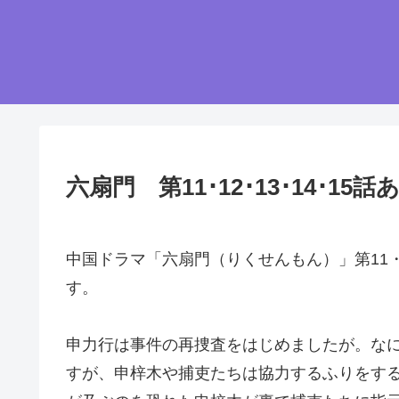
六扇門 第11･12･13･14･1
中国ドラマ「六扇門（りくせんもん）」第11・
す。
申力行は事件の再捜査をはじめましたが。な
すが、申梓木や捕吏たちは協力するふりをす