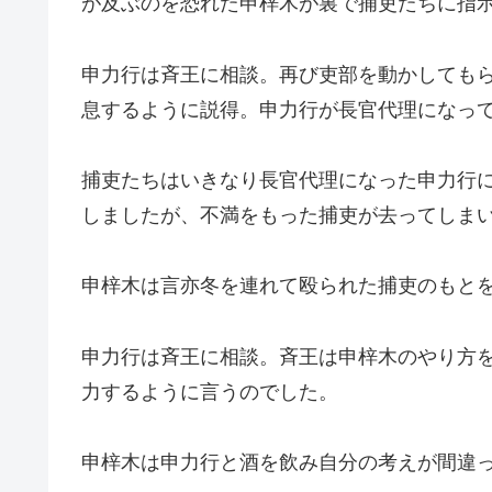
が及ぶのを恐れた申梓木が裏で捕吏たちに指
申力行は斉王に相談。再び吏部を動かしても
息するように説得。申力行が長官代理になっ
捕吏たちはいきなり長官代理になった申力行
しましたが、不満をもった捕吏が去ってしま
申梓木は言亦冬を連れて殴られた捕吏のもと
申力行は斉王に相談。斉王は申梓木のやり方
力するように言うのでした。
申梓木は申力行と酒を飲み自分の考えが間違