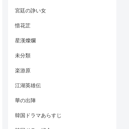
宮廷の諍い女
惜花芷
星漢燦爛
未分類
楽游原
江湖英雄伝
華の出陣
韓国ドラマあらすじ