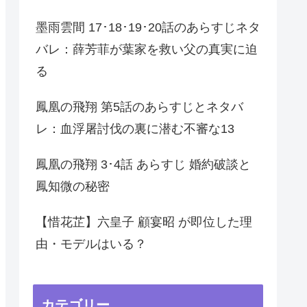
墨雨雲間 17･18･19･20話のあらすじネタ
バレ：薛芳菲が葉家を救い父の真実に迫
る
鳳凰の飛翔 第5話のあらすじとネタバ
レ：血浮屠討伐の裏に潜む不審な13
鳳凰の飛翔 3･4話 あらすじ 婚約破談と
鳳知微の秘密
【惜花芷】六皇子 顧宴昭 が即位した理
由・モデルはいる？
カテゴリー