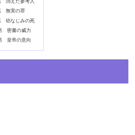
話 消えた参考人
話 無実の罪
話 幼なじみの死
 話 密書の威力
 話 皇帝の意向