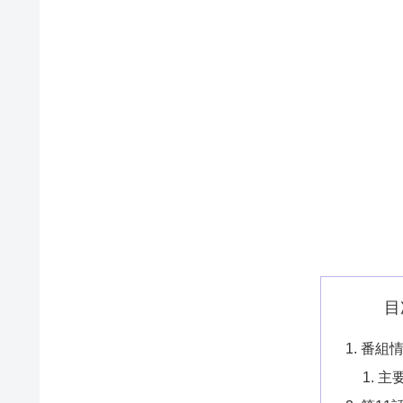
目
番組
主