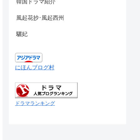
韓国ドラマ紹介
風起花抄･風起西州
驪妃
にほんブログ村
ドラマランキング