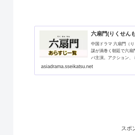
六扇門(りくせん
中国ドラマ 六扇門（り
謀が渦巻く朝廷で六扇
バ主演。アクション、
女優ディリラバのブレ
asiadrama.sseikatsu.net
スポ