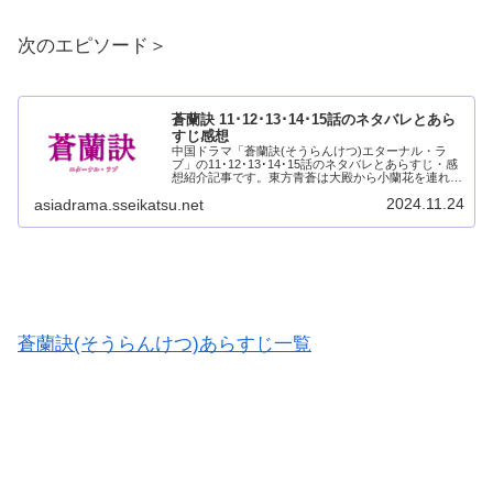
次のエピソード＞
蒼蘭訣 11･12･13･14･15話のネタバレとあら
すじ感想
中国ドラマ「蒼蘭訣(そうらんけつ)エターナル・ラ
ブ」の11･12･13･14･15話のネタバレとあらすじ・感
想紹介記事です。東方青蒼は大殿から小蘭花を連れ出
して蒼鹽海(そうえんかい)に戻りました。小蘭花は家
2024.11.24
asiadrama.sseikatsu.net
も戻してくれるように言いますが、東...
蒼蘭訣(そうらんけつ)あらすじ一覧