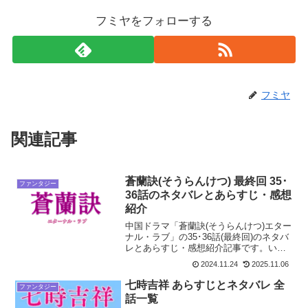
フミヤをフォローする
フミヤ
関連記事
蒼蘭訣(そうらんけつ) 最終回 35･
ファンタジー
36話のネタバレとあらすじ・感想
紹介
中国ドラマ「蒼蘭訣(そうらんけつ)エター
ナル・ラブ」の35･36話(最終回)のネタバ
レとあらすじ・感想紹介記事です。いよ
いよ最終回です。小蘭花は同心呪を解く
2024.11.24
2025.11.06
ために自害。10万の兵が復活しました。
でも東方青蒼が望んだのはそんな結果で
七時吉祥 あらすじとネタバレ 全
ファンタジー
はありませ...
話一覧