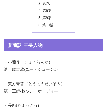
第7話
第8話
第9話
第10話
蒼蘭訣 主要人物
・小蘭花（しょうらんか）
演：虞書欣(ユー・シューシン）
・東方青蒼（とうようせいそう）
演：王鶴棣(ワン・ホーディ―)
・長珩(ちょうこう)