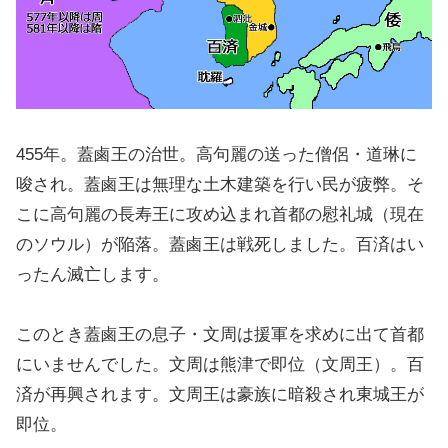
455年。蓋鹵王の治世。高句麗の送った僧侶・道琳に
唆され。蓋鹵王は無理な土木建築を行い民が疲弊。そ
こに高句麗の長寿王に攻め込まれ首都の慰礼城（現在
のソウル）が陥落。蓋鹵王は戦死しました。百済はい
ったん滅亡します。
このとき蓋鹵王の息子・文周は援軍を求めに出て首都
にいませんでした。文周は熊津で即位（文周王）。百
済が再興されます。文周王は豪族に暗殺され東城王が
即位。