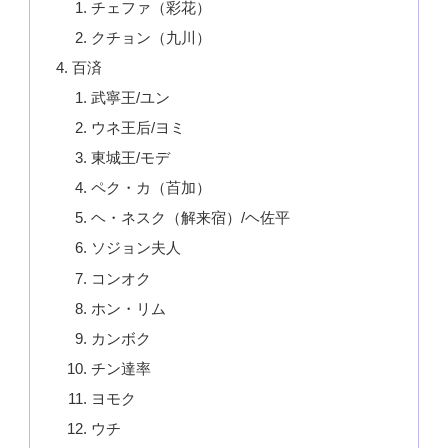
チェファ（彩花）
クチョン（九川）
百済
武寧王/ユン
ウネ王后/ヨミ
東城王/モデ
ペク・カ（苩加）
ヘ・ネスク（解来宿）/ヘ佐平
ソジョン夫人
コンオク
ホン・リム
カンボク
チン達率
ヨモク
ウチ