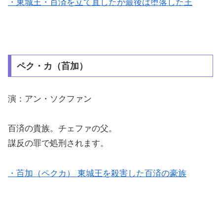
・東城王・百済を立て直したが最後は堕落した王
ペク・カ（苩加）
演：アン・ソクファン
百済の貴族。チェファの父。
謀反の罪で処刑されます。
・苩加（ペクカ） 東城王を殺害した百済の豪族