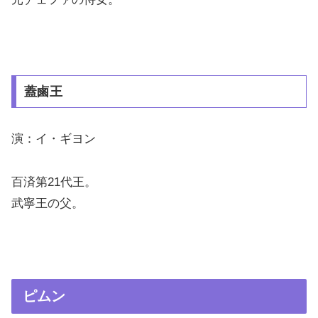
蓋鹵王
演：イ・ギヨン
百済第21代王。
武寧王の父。
ピムン