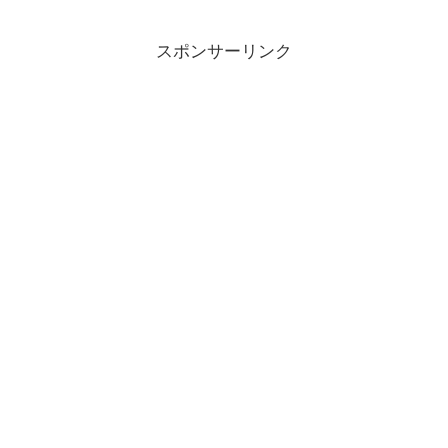
張皇后を心配させないように怪我したこ
とを隠して...
スポンサーリンク