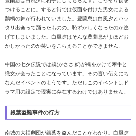
豊蘭息は白風夕に相手にしてもらえず。こっそり後を
つけることに。すると街では仮面を付けた男女による
鵲橋の舞が行われていました。豊蘭息は白風夕とバッ
タリ出会って踊ったものの。恥ずかしくなったのか逃
げてしまいました。白風夕はそんな豊蘭息がよほどお
かしかったのか笑いをこらえることができません。
中国の七夕伝説では鵲(かささぎ)が橋をかけて牽牛と
織女が会ったことになっています。その言い伝えにち
なんだイベントのようです。ただしこのイベントはド
ラマ用の設定で現実に存在するわけではありません。
銀葉盗難事件の行方
南城の大福劇団が銀葉を盗んだことがわかり。白風夕