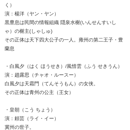
く）
演：楊洋（ヤン・ヤン）
黒豊息は民間の情報組織 隠泉水榭(いんせんすいし
ゃ）の榭主(しゃしゅ)
その正体は天下四大公子の一人。雍州の第二王子・豊
蘭息
・白風夕（はく ほうせき）/風惜雲（ふう せきうん）
演：趙露思（チャオ・ルースー）
白風夕は天霜門（てんそうもん）の女侠。
その正体は青州の公主（王女）
・皇朝（こう ちょう）
演：頼芸（ライ・イー）
冀州の世子。