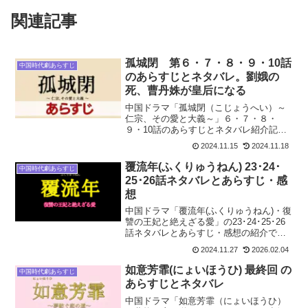
関連記事
孤城閉 第６・７・８・９・10話
中国時代劇あらすじ
のあらすじとネタバレ。劉娥の
死、曹丹姝が皇后になる
中国ドラマ「孤城閉（こじょうへい）～
仁宗、その愛と大義～」６・７・８・
９・10話のあらすじとネタバレ紹介記事
です。曹丹姝（そう たんしゅ）は母が皇
2024.11.15
2024.11.18
太后に呼び出されたと聞き、自分も連れ
て行ってもらいました。曹丹姝は宮中で
覆流年(ふくりゅうねん) 23･24･
中国時代劇あらすじ
仁宗 趙禎の姿を見てま...
25･26話ネタバレとあらすじ・感
想
中国ドラマ「覆流年(ふくりゅうねん)・復
讐の王妃と絶えざる愛」の23･24･25･26
話ネタバレとあらすじ・感想の紹介で
す。
2024.11.27
2026.02.04
如意芳霏(にょいほうひ) 最終回 の
中国時代劇あらすじ
あらすじとネタバレ
中国ドラマ「如意芳霏（にょいほうひ）