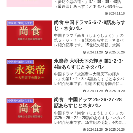
～夢紡ぐ恋の道～」37・38・39・40話
（最終回）あらすじとネタバレ紹介記事
です。いよいよ最終回です。徐晋は嘉和
2024.11.18
帝から如意楼を討つように命令されま
す。徐晋は気が進みませんが勅命には逆
尚食 中国ドラマ5･6･7･8話あらす
中国時代劇あらすじ
らえず如意楼の調査を...
じ・ネタバレ
中国ドラマ「尚食（しょうしょく）」の
第５・６・７・８話のあらすじ・ネタバ
レ紹介記事です。15世紀の明朝。永楽帝
の治世。太りすぎた皇太子・朱高熾は落
2024.11.28
2025.06.26
馬。怒った永楽帝は朱高熾に肉を断つよ
う命令しました。肉が好きな朱高熾は野
永楽帝 大明天下の輝き 第1･2･3･
中国時代劇あらすじ
菜中心の料理になかなか...
4話あらすじとネタバレ
中国ドラマ「永楽帝～大明天下の輝き
～」の第1・2・3・4話あらすじとネタバ
レ紹介記事です。明朝の初期を舞台に壮
大な夢を持ち明朝最大の領土を獲得した
2024.11.29
2025.01.20
第3代皇帝 永楽帝。その永楽帝の激動の
生涯をドラマ化した時代劇。14世紀の終
尚食 中国ドラマ 25･26･27･28
中国時代劇あらすじ
わりごろ。明の建国...
話あらすじとネタバレ
中国ドラマ「尚食（しょうしょく）」の
第25・26・27・28話のあらすじ・ネタバ
レ紹介記事です。15世紀の明朝。4代皇帝
洪熙帝の治世。朱瞻基たちは刺客を鎮圧
2024.11.28
2025.06.26
に成功。怪我をしてしまいますが、母の