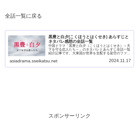
全話一覧に戻る
黒豊と白夕(こくほうとはくせき) あらすじと
ネタバレ感想の全話一覧
中国ドラマ「黒豊と白夕（こくほうとはくせき）～天
下を守る恋人たち～」のネタバレとあらすじ全話一覧
紹介記事です。大東国が世界を支配する架空のファン
タジー世界。大東国の他には6つの国があり勢力争い
2024.11.17
asiadrama.sseikatsu.net
をしていました。朝廷の力が及ばない江湖には隠泉
水...
スポンサーリンク