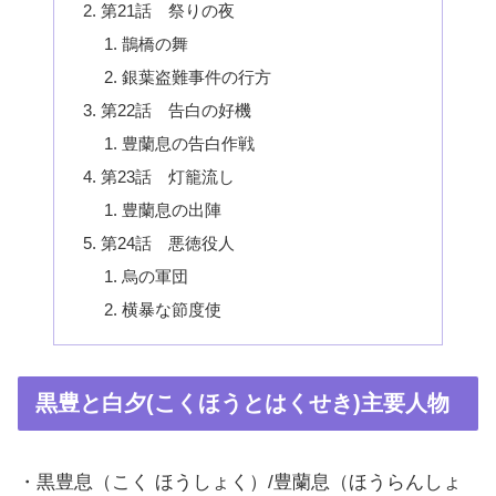
第21話 祭りの夜
鵲橋の舞
銀葉盗難事件の行方
第22話 告白の好機
豊蘭息の告白作戦
第23話 灯籠流し
豊蘭息の出陣
第24話 悪徳役人
烏の軍団
横暴な節度使
黒豊と白夕(こくほうとはくせき)主要人物
・黒豊息（こく ほうしょく）/豊蘭息（ほうらんしょ